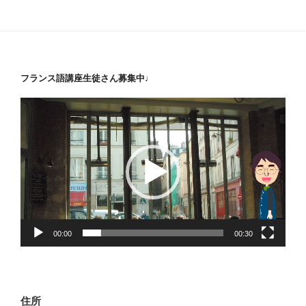
稿
シ
ョ
ン
フランス語講座生徒さん募集中♩
動
画
プ
レ
ー
ヤ
ー
00:00
00:30
住所