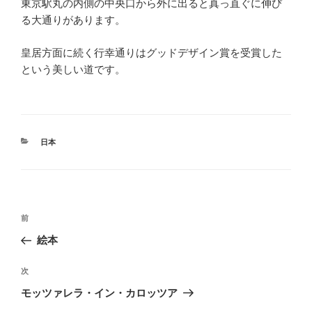
東京駅丸の内側の中央口から外に出ると真っ直ぐに伸び
る大通りがあります。
皇居方面に続く行幸通りはグッドデザイン賞を受賞した
という美しい道です。
カ
日本
テ
ゴ
リ
ー
投
前
前
稿
の
絵本
ナ
投
ビ
稿
次
次
ゲ
の
モッツァレラ・イン・カロッツア
投
ー