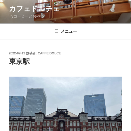
コ
カフェドルチェ
ン
illyコーヒーとおやつ
テ
ン
ツ
メニュー
へ
ス
キ
投
2022-07-13
投稿者:
CAFFE DOLCE
稿
ッ
東京駅
日:
プ