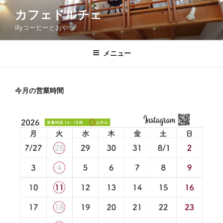
コ
カフェドルチェ
ン
illyコーヒーとおやつ
テ
ン
ツ
メニュー
へ
ス
キ
今月の営業時間
ッ
プ