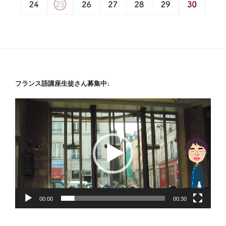
フランス語講座生徒さん募集中♩
動
画
プ
レ
ー
ヤ
ー
00:00
00:30