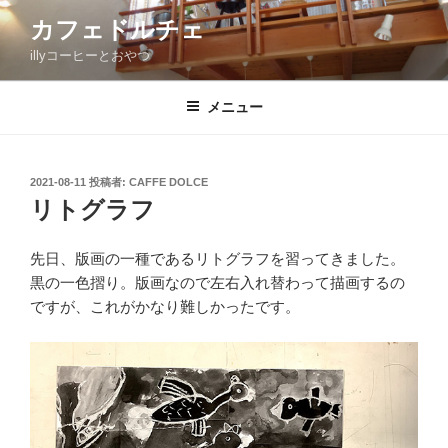
コ
カフェドルチェ
ン
illyコーヒーとおやつ
テ
ン
ツ
メニュー
へ
ス
キ
投
2021-08-11
投稿者:
CAFFE DOLCE
稿
ッ
リトグラフ
日:
プ
先日、版画の一種であるリトグラフを習ってきました。
黒の一色摺り。版画なので左右入れ替わって描画するの
ですが、これがかなり難しかったです。