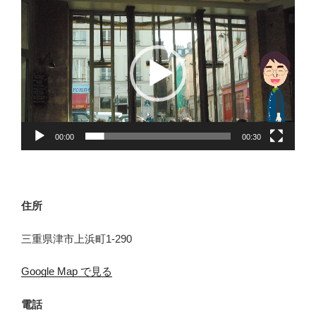
動
画
プ
レ
ー
ヤ
ー
00:00
00:30
住所
三重県津市上浜町1-290
Google Map で見る
電話