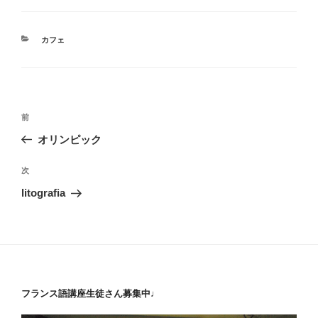
カ
カフェ
テ
ゴ
リ
ー
投
前
前
稿
の
オリンピック
ナ
投
ビ
稿
次
次
ゲ
の
litografia
投
ー
稿
シ
ョ
ン
フランス語講座生徒さん募集中♩