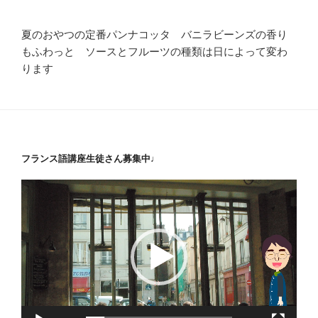
夏のおやつの定番パンナコッタ バニラビーンズの香り
もふわっと ソースとフルーツの種類は日によって変わ
ります
フランス語講座生徒さん募集中♩
動
画
プ
レ
ー
ヤ
ー