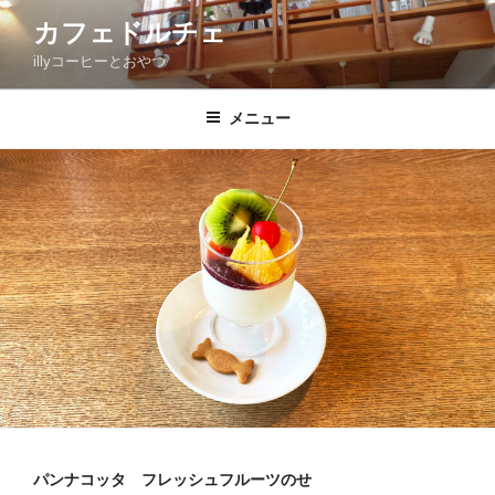
コ
カフェドルチェ
ン
illyコーヒーとおやつ
テ
ン
ツ
メニュー
へ
ス
キ
ッ
プ
パンナコッタ フレッシュフルーツのせ