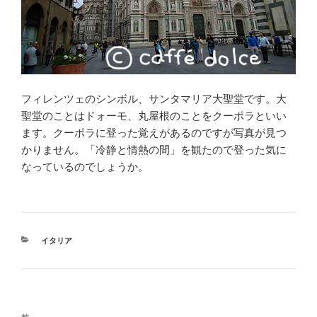
フィレンツェのシンボル、サンタマリア大聖堂です。大
聖堂のことはドォーモ、丸屋根のことをクーポラといい
ます。クーポラに登った覚えがあるのですが写真が見つ
かりません。「冷静と情熱の間」を観たので登った気に
なっているのでしょうか。
カ
イタリア
テ
ゴ
リ
ー
投