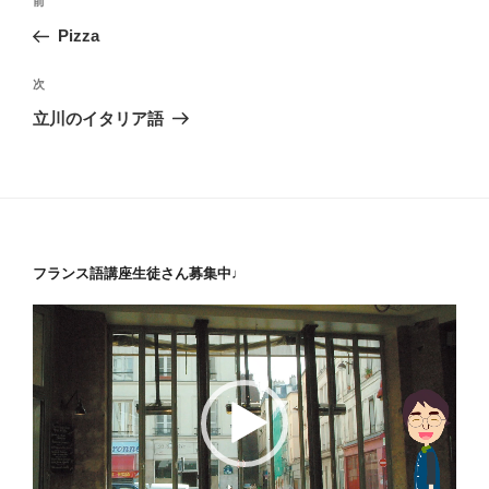
前
前
稿
の
Pizza
ナ
投
ビ
稿
次
次
ゲ
の
立川のイタリア語
投
ー
稿
シ
ョ
ン
フランス語講座生徒さん募集中♩
動
画
プ
レ
ー
ヤ
ー