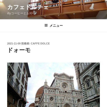
コ
カフェドルチェ
ン
illyコーヒーとおやつ
テ
ン
ツ
メニュー
へ
ス
キ
投
2021-11-09
投稿者:
CAFFE DOLCE
稿
ッ
ドォーモ
日:
プ