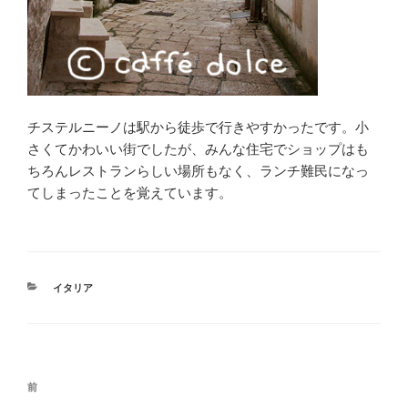
チステルニーノは駅から徒歩で行きやすかったです。小
さくてかわいい街でしたが、みんな住宅でショップはも
ちろんレストランらしい場所もなく、ランチ難民になっ
てしまったことを覚えています。
カ
イタリア
テ
ゴ
リ
ー
投
前
前
稿