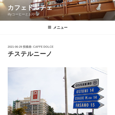
コ
カフェドルチェ
ン
illyコーヒーとおやつ
テ
ン
ツ
メニュー
へ
ス
キ
投
2021-06-29
投稿者:
CAFFE DOLCE
稿
ッ
チステルニーノ
日:
プ