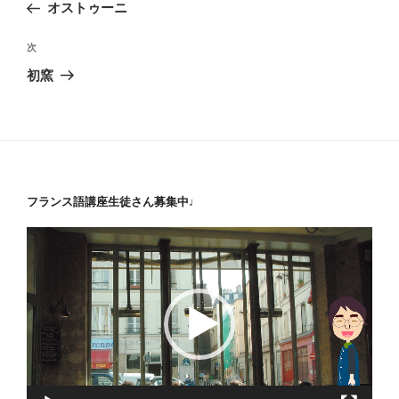
の
オストゥーニ
ナ
投
ビ
稿
次
次
ゲ
の
初窯
投
ー
稿
シ
ョ
ン
フランス語講座生徒さん募集中♩
動
画
プ
レ
ー
ヤ
ー