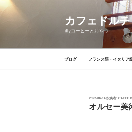
コ
ン
テ
カフェドルチ
ン
illyコーヒーとおやつ
ツ
へ
ス
キ
ブログ
フランス語・イタリア
ッ
プ
投
2022-06-14
投稿者:
CAFFE 
稿
オルセー美
日: