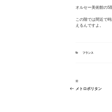
オルセー美術館の5
この階では間近で時
えるんですよ。
カ
フランス
テ
ゴ
リ
ー
投
前
前
稿
の
メトロポリタン
投
ナ
稿
ビ