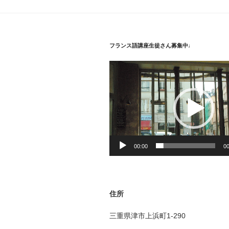
ゲ
ー
シ
フランス語講座生徒さん募集中♩
ョ
動
ン
画
プ
レ
ー
ヤ
ー
00:00
00
住所
三重県津市上浜町1-290