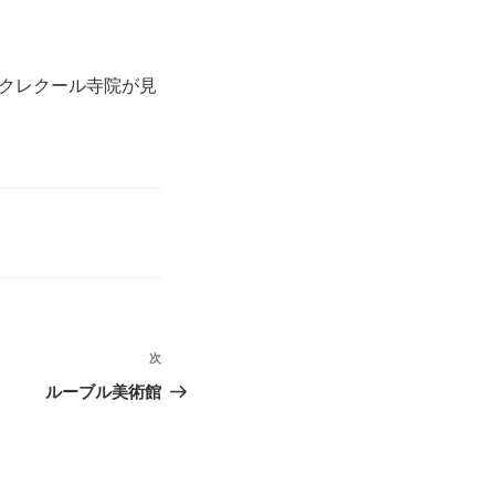
クレクール寺院が見
次
次
の
ルーブル美術館
投
稿